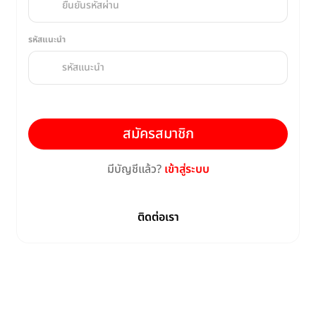
รหัสแนะนำ
สมัครสมาชิก
มีบัญชีแล้ว?
เข้าสู่ระบบ
ติดต่อเรา