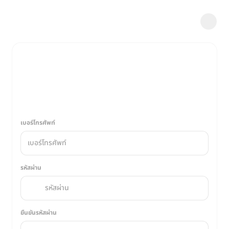
เบอร์โทรศัพท์
รหัสผ่าน
ยืนยันรหัสผ่าน